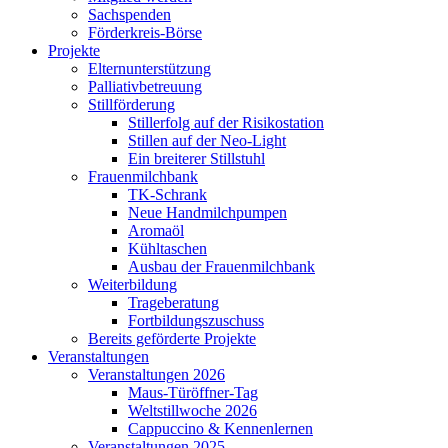
Sachspenden
Förderkreis-Börse
Projekte
Elternunterstützung
Palliativbetreuung
Stillförderung
Stillerfolg auf der Risikostation
Stillen auf der Neo-Light
Ein breiterer Stillstuhl
Frauenmilchbank
TK-Schrank
Neue Handmilchpumpen
Aromaöl
Kühltaschen
Ausbau der Frauenmilchbank
Weiterbildung
Trageberatung
Fortbildungszuschuss
Bereits geförderte Projekte
Veranstaltungen
Veranstaltungen 2026
Maus-Türöffner-Tag
Weltstillwoche 2026
Cappuccino & Kennenlernen
Veranstaltungen 2025