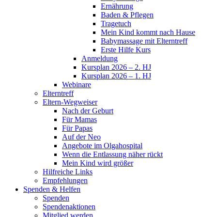
Ernährung
Baden & Pflegen
Tragetuch
Mein Kind kommt nach Hause
Babymassage mit Elterntreff
Erste Hilfe Kurs
Anmeldung
Kursplan 2026 – 2. HJ
Kursplan 2026 – 1. HJ
Webinare
Elterntreff
Eltern-Wegweiser
Nach der Geburt
Für Mamas
Für Papas
Auf der Neo
Angebote im Olgahospital
Wenn die Entlassung näher rückt
Mein Kind wird größer
Hilfreiche Links
Empfehlungen
Spenden & Helfen
Spenden
Spendenaktionen
Mitglied werden