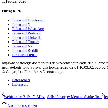
1. Februar 2026
Eintrag teilen
Teilen auf Facebook
Teilen auf X
Teilen auf WhatsApp
Teilen auf Pinterest
Teilen auf LinkedIn
Teilen auf Tumblr
Teilen auf Vk
Teilen auf Reddit
Per E-Mail teilen
https://neonatologie-foerderkreis.de/wp-content/uploads/2021/12/foer
neonatologie-logo-vp.svg
julia hoellerl
2026-02-01 16:03:32
2026-02-
© Copyright - Förderkreis Neonatologie
Datenschutz
Impressum
Webinar am 3. & 17. März „Selbstfürsorge: Mentale Stärke für...
Je
Nach oben scrollen