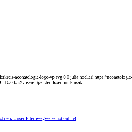
derkreis-neonatologie-logo-vp.svg
0
0
julia hoellerl
https://neonatologi
01 16:03:32
Unsere Spendendosen im Einsatz
tzt neu: Unser Elternwegweiser ist online!