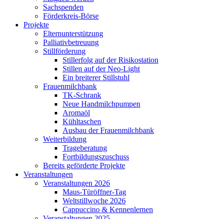
Sachspenden
Förderkreis-Börse
Projekte
Elternunterstützung
Palliativbetreuung
Stillförderung
Stillerfolg auf der Risikostation
Stillen auf der Neo-Light
Ein breiterer Stillstuhl
Frauenmilchbank
TK-Schrank
Neue Handmilchpumpen
Aromaöl
Kühltaschen
Ausbau der Frauenmilchbank
Weiterbildung
Trageberatung
Fortbildungszuschuss
Bereits geförderte Projekte
Veranstaltungen
Veranstaltungen 2026
Maus-Türöffner-Tag
Weltstillwoche 2026
Cappuccino & Kennenlernen
Veranstaltungen 2025