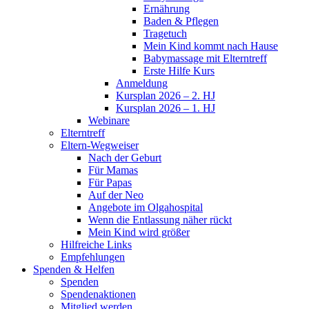
Ernährung
Baden & Pflegen
Tragetuch
Mein Kind kommt nach Hause
Babymassage mit Elterntreff
Erste Hilfe Kurs
Anmeldung
Kursplan 2026 – 2. HJ
Kursplan 2026 – 1. HJ
Webinare
Elterntreff
Eltern-Wegweiser
Nach der Geburt
Für Mamas
Für Papas
Auf der Neo
Angebote im Olgahospital
Wenn die Entlassung näher rückt
Mein Kind wird größer
Hilfreiche Links
Empfehlungen
Spenden & Helfen
Spenden
Spendenaktionen
Mitglied werden