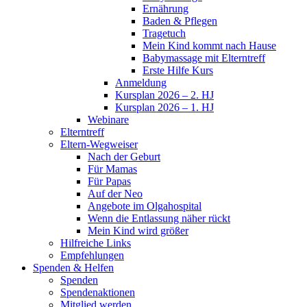
Ernährung
Baden & Pflegen
Tragetuch
Mein Kind kommt nach Hause
Babymassage mit Elterntreff
Erste Hilfe Kurs
Anmeldung
Kursplan 2026 – 2. HJ
Kursplan 2026 – 1. HJ
Webinare
Elterntreff
Eltern-Wegweiser
Nach der Geburt
Für Mamas
Für Papas
Auf der Neo
Angebote im Olgahospital
Wenn die Entlassung näher rückt
Mein Kind wird größer
Hilfreiche Links
Empfehlungen
Spenden & Helfen
Spenden
Spendenaktionen
Mitglied werden