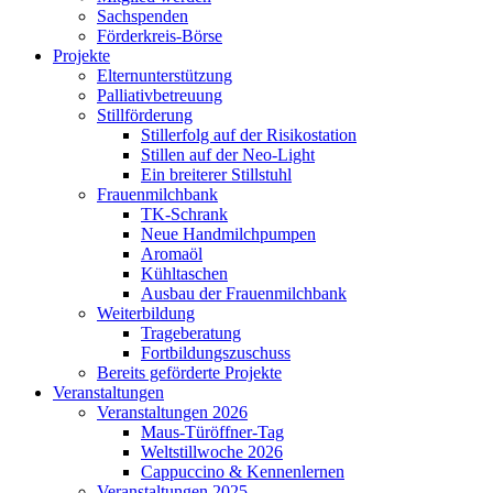
Sachspenden
Förderkreis-Börse
Projekte
Elternunterstützung
Palliativbetreuung
Stillförderung
Stillerfolg auf der Risikostation
Stillen auf der Neo-Light
Ein breiterer Stillstuhl
Frauenmilchbank
TK-Schrank
Neue Handmilchpumpen
Aromaöl
Kühltaschen
Ausbau der Frauenmilchbank
Weiterbildung
Trageberatung
Fortbildungszuschuss
Bereits geförderte Projekte
Veranstaltungen
Veranstaltungen 2026
Maus-Türöffner-Tag
Weltstillwoche 2026
Cappuccino & Kennenlernen
Veranstaltungen 2025