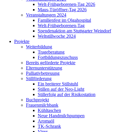
Welt-Frühgeborenen-Tag 2026
Maus-Türöffner-Tag 2026
Veranstaltungen 2024
Familienfest im Olgahospital
Welt-Frühgeborenen-Tag
Spendenaktion am Stuttgarter Weindorf
Weltstillwoche 2024
Projekte
Weiterbildung
Trageberatung
Fortbildungszuschuss
Bereits geförderte Projekte
Elternunterstützung
Palliativbetreuung
Stillförderung
Ein breiterer Stillstuhl
Stillen auf der Neo-Light
Stillerfolg auf der Risikostation
Buchprojekt
Frauenmilchbank
Kühltaschen
Neue Handmilchpumpen
Aromaöl
TK-Schrank
Virex