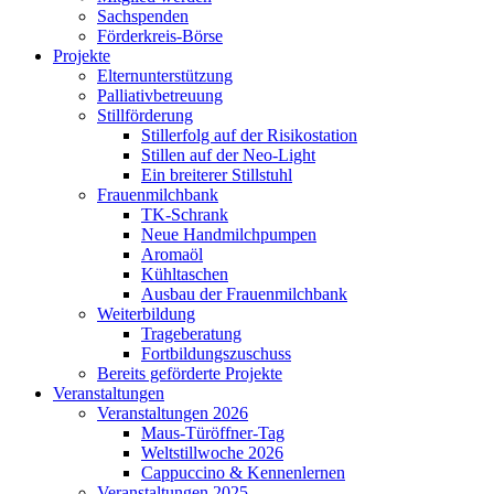
Sachspenden
Förderkreis-Börse
Projekte
Elternunterstützung
Palliativbetreuung
Stillförderung
Stillerfolg auf der Risikostation
Stillen auf der Neo-Light
Ein breiterer Stillstuhl
Frauenmilchbank
TK-Schrank
Neue Handmilchpumpen
Aromaöl
Kühltaschen
Ausbau der Frauenmilchbank
Weiterbildung
Trageberatung
Fortbildungszuschuss
Bereits geförderte Projekte
Veranstaltungen
Veranstaltungen 2026
Maus-Türöffner-Tag
Weltstillwoche 2026
Cappuccino & Kennenlernen
Veranstaltungen 2025