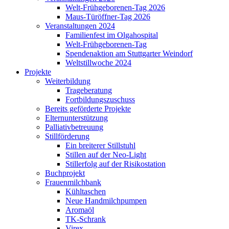
Welt-Frühgeborenen-Tag 2026
Maus-Türöffner-Tag 2026
Veranstaltungen 2024
Familienfest im Olgahospital
Welt-Frühgeborenen-Tag
Spendenaktion am Stuttgarter Weindorf
Weltstillwoche 2024
Projekte
Weiterbildung
Trageberatung
Fortbildungszuschuss
Bereits geförderte Projekte
Elternunterstützung
Palliativbetreuung
Stillförderung
Ein breiterer Stillstuhl
Stillen auf der Neo-Light
Stillerfolg auf der Risikostation
Buchprojekt
Frauenmilchbank
Kühltaschen
Neue Handmilchpumpen
Aromaöl
TK-Schrank
Virex