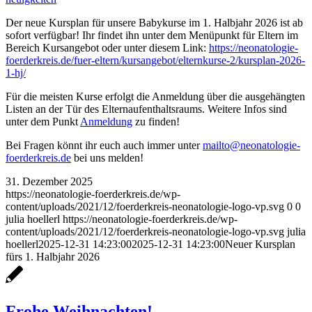
Der neue Kursplan für unsere Babykurse im 1. Halbjahr 2026 ist ab
sofort verfügbar! Ihr findet ihn unter dem Menüpunkt für Eltern im
Bereich Kursangebot oder unter diesem Link:
https://neonatologie-
foerderkreis.de/fuer-eltern/kursangebot/elternkurse-2/kursplan-2026-
1-hj/
Für die meisten Kurse erfolgt die Anmeldung über die ausgehängten
Listen an der Tür des Elternaufenthaltsraums. Weitere Infos sind
unter dem Punkt
Anmeldung
zu finden!
Bei Fragen könnt ihr euch auch immer unter
mailto@neonatologie-
foerderkreis.de
bei uns melden!
31. Dezember 2025
https://neonatologie-foerderkreis.de/wp-
content/uploads/2021/12/foerderkreis-neonatologie-logo-vp.svg
0
0
julia hoellerl
https://neonatologie-foerderkreis.de/wp-
content/uploads/2021/12/foerderkreis-neonatologie-logo-vp.svg
julia
hoellerl
2025-12-31 14:23:00
2025-12-31 14:23:00
Neuer Kursplan
fürs 1. Halbjahr 2026
Frohe Weihnachten!