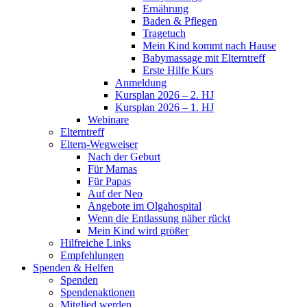
Ernährung
Baden & Pflegen
Tragetuch
Mein Kind kommt nach Hause
Babymassage mit Elterntreff
Erste Hilfe Kurs
Anmeldung
Kursplan 2026 – 2. HJ
Kursplan 2026 – 1. HJ
Webinare
Elterntreff
Eltern-Wegweiser
Nach der Geburt
Für Mamas
Für Papas
Auf der Neo
Angebote im Olgahospital
Wenn die Entlassung näher rückt
Mein Kind wird größer
Hilfreiche Links
Empfehlungen
Spenden & Helfen
Spenden
Spendenaktionen
Mitglied werden