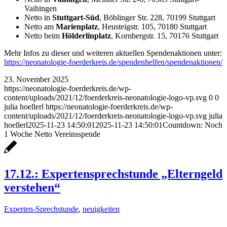
Vaihingen
Netto in
Stuttgart-Süd
, Böblinger Str. 228, 70199 Stuttgart
Netto am
Marienplatz
, Heusteigstr. 105, 70180 Stuttgart
Netto beim
Hölderlinplatz
, Kornbergstr. 15, 70176 Stuttgart
Mehr Infos zu dieser und weiteren aktuellen Spendenaktionen unter:
https://neonatologie-foerderkreis.de/spendenhelfen/spendenaktionen/
23. November 2025
https://neonatologie-foerderkreis.de/wp-
content/uploads/2021/12/foerderkreis-neonatologie-logo-vp.svg
0
0
julia hoellerl
https://neonatologie-foerderkreis.de/wp-
content/uploads/2021/12/foerderkreis-neonatologie-logo-vp.svg
julia
hoellerl
2025-11-23 14:50:01
2025-11-23 14:50:01
Countdown: Noch
1 Woche Netto Vereinsspende
17.12.: Expertensprechstunde „Elterngeld
verstehen“
Experten-Sprechstunde
,
neuigkeiten