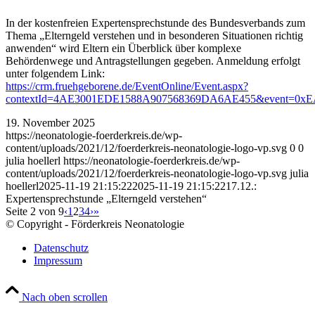
In der kostenfreien Expertensprechstunde des Bundesverbands zum
Thema „Elterngeld verstehen und in besonderen Situationen richtig
anwenden“ wird Eltern ein Überblick über komplexe
Behördenwege und Antragstellungen gegeben. Anmeldung erfolgt
unter folgendem Link:
https://crm.fruehgeborene.de/EventOnline/Event.aspx?
contextId=4AE3001EDE1588A907568369DA6AE455&event=0
19. November 2025
https://neonatologie-foerderkreis.de/wp-
content/uploads/2021/12/foerderkreis-neonatologie-logo-vp.svg
0
0
julia hoellerl
https://neonatologie-foerderkreis.de/wp-
content/uploads/2021/12/foerderkreis-neonatologie-logo-vp.svg
julia
hoellerl
2025-11-19 21:15:22
2025-11-19 21:15:22
17.12.:
Expertensprechstunde „Elterngeld verstehen“
Seite 2 von 9
‹
1
2
3
4
›
»
© Copyright - Förderkreis Neonatologie
Datenschutz
Impressum
Nach oben scrollen