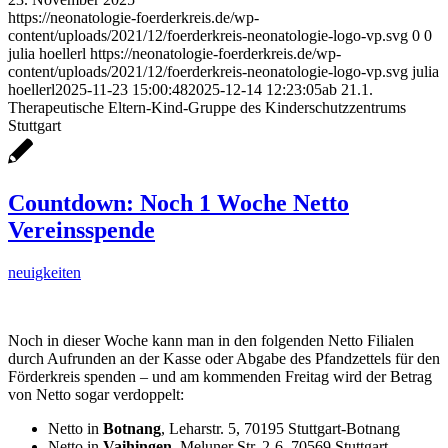
https://neonatologie-foerderkreis.de/wp-
content/uploads/2021/12/foerderkreis-neonatologie-logo-vp.svg
0
0
julia hoellerl
https://neonatologie-foerderkreis.de/wp-
content/uploads/2021/12/foerderkreis-neonatologie-logo-vp.svg
julia
hoellerl
2025-11-23 15:00:48
2025-12-14 12:23:05
ab 21.1.
Therapeutische Eltern-Kind-Gruppe des Kinderschutzzentrums
Stuttgart
Countdown: Noch 1 Woche Netto
Vereinsspende
neuigkeiten
Noch in dieser Woche kann man in den folgenden Netto Filialen
durch Aufrunden an der Kasse oder Abgabe des Pfandzettels für den
Förderkreis spenden – und am kommenden Freitag wird der Betrag
von Netto sogar verdoppelt:
Netto in
Botnang
, Leharstr. 5, 70195 Stuttgart-Botnang
Netto in
Vaihingen
, Meluner Str. 2-6, 70569 Stuttgart-