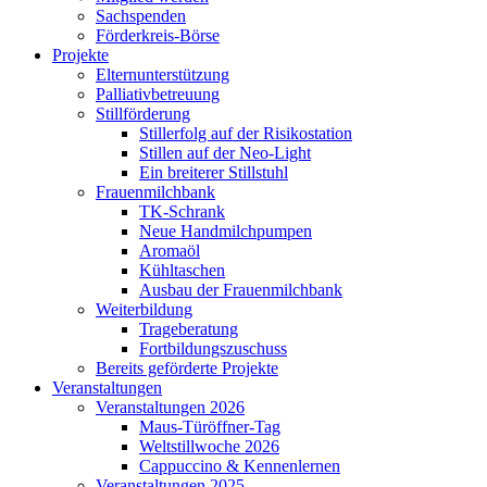
Sachspenden
Förderkreis-Börse
Projekte
Elternunterstützung
Palliativbetreuung
Stillförderung
Stillerfolg auf der Risikostation
Stillen auf der Neo-Light
Ein breiterer Stillstuhl
Frauenmilchbank
TK-Schrank
Neue Handmilchpumpen
Aromaöl
Kühltaschen
Ausbau der Frauenmilchbank
Weiterbildung
Trageberatung
Fortbildungszuschuss
Bereits geförderte Projekte
Veranstaltungen
Veranstaltungen 2026
Maus-Türöffner-Tag
Weltstillwoche 2026
Cappuccino & Kennenlernen
Veranstaltungen 2025