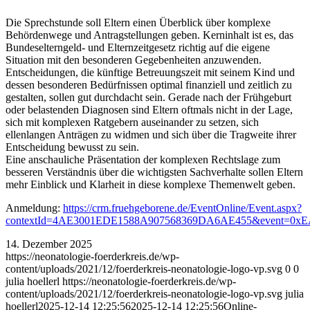
Die Sprechstunde soll Eltern einen Überblick über komplexe
Behördenwege und Antragstellungen geben. Kerninhalt ist es, das
Bundeselterngeld- und Elternzeitgesetz richtig auf die eigene
Situation mit den besonderen Gegebenheiten anzuwenden.
Entscheidungen, die künftige Betreuungszeit mit seinem Kind und
dessen besonderen Bedürfnissen optimal finanziell und zeitlich zu
gestalten, sollen gut durchdacht sein. Gerade nach der Frühgeburt
oder belastenden Diagnosen sind Eltern oftmals nicht in der Lage,
sich mit komplexen Ratgebern auseinander zu setzen, sich
ellenlangen Anträgen zu widmen und sich über die Tragweite ihrer
Entscheidung bewusst zu sein.
Eine anschauliche Präsentation der komplexen Rechtslage zum
besseren Verständnis über die wichtigsten Sachverhalte sollen Eltern
mehr Einblick und Klarheit in diese komplexe Themenwelt geben.
Anmeldung:
https://crm.fruehgeborene.de/EventOnline/Event.aspx?
contextId=4AE3001EDE1588A907568369DA6AE455&event=0
14. Dezember 2025
https://neonatologie-foerderkreis.de/wp-
content/uploads/2021/12/foerderkreis-neonatologie-logo-vp.svg
0
0
julia hoellerl
https://neonatologie-foerderkreis.de/wp-
content/uploads/2021/12/foerderkreis-neonatologie-logo-vp.svg
julia
hoellerl
2025-12-14 12:25:56
2025-12-14 12:25:56
Online-