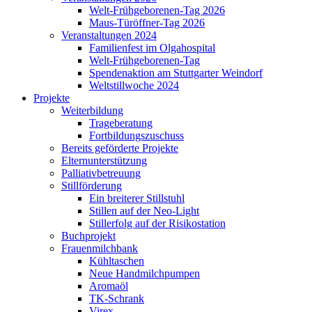
Welt-Frühgeborenen-Tag 2026
Maus-Türöffner-Tag 2026
Veranstaltungen 2024
Familienfest im Olgahospital
Welt-Frühgeborenen-Tag
Spendenaktion am Stuttgarter Weindorf
Weltstillwoche 2024
Projekte
Weiterbildung
Trageberatung
Fortbildungszuschuss
Bereits geförderte Projekte
Elternunterstützung
Palliativbetreuung
Stillförderung
Ein breiterer Stillstuhl
Stillen auf der Neo-Light
Stillerfolg auf der Risikostation
Buchprojekt
Frauenmilchbank
Kühltaschen
Neue Handmilchpumpen
Aromaöl
TK-Schrank
Virex